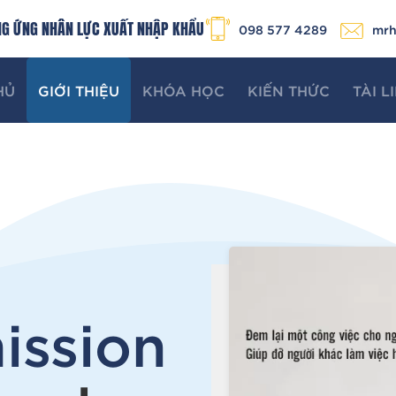
NG ỨNG NHÂN LỰC XUẤT NHẬP KHẨU
mrh
098 577 4289
HỦ
GIỚI THIỆU
KHÓA HỌC
KIẾN THỨC
TÀI L
ission