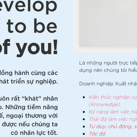
evelop
 to be
f you!
Là những người trực tiế
dụng nên chúng tôi hi
 đồng hành cùng các
át triển sự nghiệp.
Doanh nghiệp Xuất nhập
uôn rất “khát” nhân
Kiến thức nghiệp vụ
(Knowledge)
ao. Những tiềm năng
Kỹ năng làm việc hi
ế, ngoại thương với
Thái độ làm việc ng
t được nếu chúng ta
Tư duy: chủ động, s
có nhân lực tốt.
Tốc độ