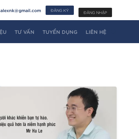
alexnk@gmail.com
ĐĂNG KÝ
ĐĂNG NHẬP
IỆU
TƯ VẤN
TUYỂN DỤNG
LIÊN HỆ