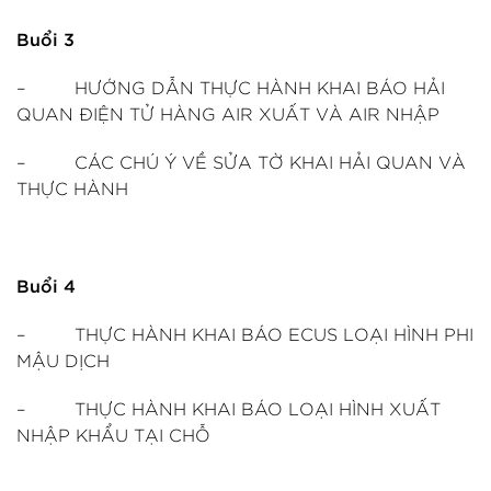
Buổi 3
– HƯỚNG DẪN THỰC HÀNH KHAI BÁO HẢI
QUAN ĐIỆN TỬ HÀNG AIR XUẤT VÀ AIR NHẬP
– CÁC CHÚ Ý VỀ SỬA TỜ KHAI HẢI QUAN VÀ
THỰC HÀNH
Buổi 4
– THỰC HÀNH KHAI BÁO ECUS LOẠI HÌNH PHI
MẬU DỊCH
– THỰC HÀNH KHAI BÁO LOẠI HÌNH XUẤT
NHẬP KHẨU TẠI CHỖ