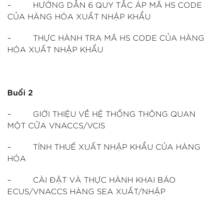
– HƯỚNG DẪN 6 QUY TẮC ÁP MÃ HS CODE
CỦA HÀNG HÓA XUẤT NHẬP KHẨU
– THỰC HÀNH TRA MÃ HS CODE CỦA HÀNG
HÓA XUẤT NHẬP KHẨU
Buổi 2
– GIỚI THIỆU VỀ HỆ THỐNG THÔNG QUAN
MỘT CỬA VNACCS/VCIS
– TÍNH THUẾ XUẤT NHẬP KHẨU CỦA HÀNG
HÓA
– CÀI ĐẶT VÀ THỰC HÀNH KHAI BÁO
ECUS/VNACCS HÀNG SEA XUẤT/NHẬP