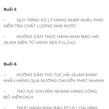
Buổi 5
– QUY TRÌNH XỬ LÝ HÀNG NHẬP KHẨU PHẢI
KIỂM TRA CHẤT LƯỢNG NHÀ NƯỚC
– HƯỚNG DẪN THỰC HÀNH KHAI BÁO HẢI
QUAN ĐIỆN TỬ HÀNG SEA FCL/LCL
Buổi 6
– HƯỚNG DẪN THỦ TỤC HẢI QUAN NHẬP
KHẨU HÀNG QUA ĐƯỜNG CHUYỂN PHÁT NHANH
– THỦ TỤC CHUYÊN NGÀNH HÀNG CÔNG
BỐ, KIỂM DỊCH
– THỰC HÀNH KHAI BÁO ECUS LOẠI HÌNH