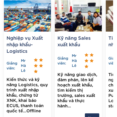
Nghiệp vụ Xuất
Kỹ năng Sales
Tiế
nhập khẩu-
xuất khẩu
nhậ
Logistics
Mr
Giảng
Giản
Mr
Hà
Giảng
viên:
viên:
Hà
Lê
viên:
Lê
Kỹ năng giao dịch,
Tiế
Kiến thức và kỹ
đàm phán, lên kế
ngà
năng Logistics, quy
hoạch xuất khẩu,
cho 
trình xuất nhập
tìm kiếm thị
xuất
khẩu, chứng từ
trường, sales xuất
Purc
XNK, khai báo
khẩu và thực
Logi
ECUS, thanh toán
hành…
staf
quốc tế…Offline