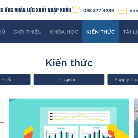
NG ỨNG NHÂN LỰC XUẤT NHẬP KHẨU
mrh
098 577 4289
HỦ
GIỚI THIỆU
KHÓA HỌC
KIẾN THỨC
TÀI L
Kiến thức
p Khẩu
Logistics
Supply Ch