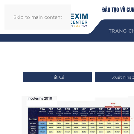
ĐÀO TẠO VÀ CU
Skip to main content
TRANG C
Tất Cả
Xuất Nhậ