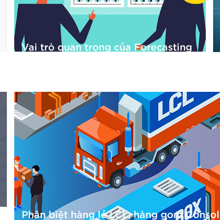
Vai trò quan trọng của Forecasting
– Dự báo trong chuỗi cung ứng
29/06/2019
Phân biệt hàng lẻ LCL, hàng gom Consol