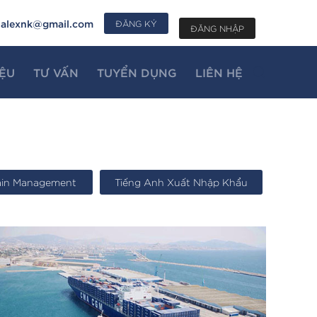
alexnk@gmail.com
ĐĂNG KÝ
ĐĂNG NHẬP
IỆU
TƯ VẤN
TUYỂN DỤNG
LIÊN HỆ
ain Management
Tiếng Anh Xuất Nhập Khẩu