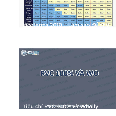
Incoterms 2010 – Làm sao để nhớ
một cách dễ dàng?
01/07/2019
Tiêu chí RVC 100% và Wholly
Obtained có như nhau không?