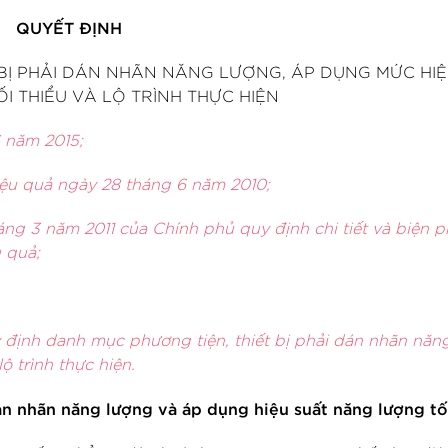
QUYẾT ĐỊNH
 BỊ PHẢI DÁN NHÃN NĂNG LƯỢNG, ÁP DỤNG MỨC HI
 THIỂU VÀ LỘ TRÌNH THỰC HIỆN
 năm 2015;
iệu quả ngày 28 tháng 6 năm 201
0;
á
ng 3 năm 2011 của Chí
nh phủ quy định chi tiết và biện p
 quả;
 định danh mục phương ti
ện, thiết bị phải dán nhãn năn
ộ trình thực hiện.
án nhãn năng lượng và áp dụng hiệu suất năng lượng tố