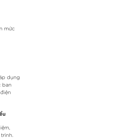
ơn mức
 áp dụng
c ban
 điện
iểu
hiệm,
trình.