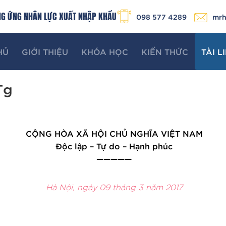
NG ỨNG NHÂN LỰC XUẤT NHẬP KHẨU
mrh
098 577 4289
HỦ
GIỚI THIỆU
KHÓA HỌC
KIẾN THỨC
TÀI L
Tg
CỘNG HÒA XÃ HỘI CHỦ NGHĨA VIỆT NAM
Độc lập – Tự do – Hạnh phúc
—————
Hà Nội, ngày 09
tháng 3 năm 2017