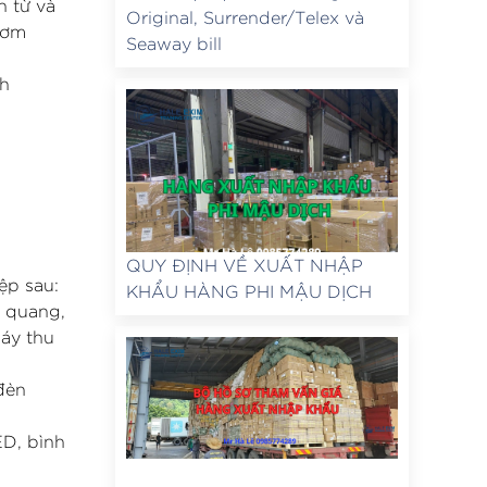
 từ và
Original, Surrender/Telex và
cơm
Seaway bill
nh
QUY ĐỊNH VỀ XUẤT NHẬP
ệp sau:
KHẨU HÀNG PHI MẬU DỊCH
h quang,
máy thu
đèn
ED, bình