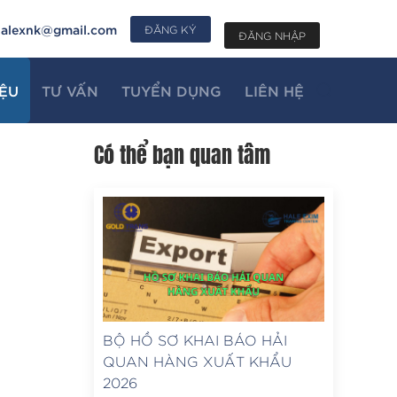
alexnk@gmail.com
ĐĂNG KÝ
ĐĂNG NHẬP
IỆU
TƯ VẤN
TUYỂN DỤNG
LIÊN HỆ
Có thể bạn quan tâm
BỘ HỒ SƠ KHAI BÁO HẢI
QUAN HÀNG XUẤT KHẨU
2026