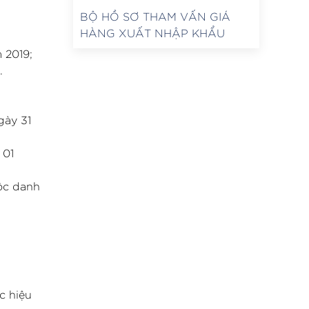
BỘ HỒ SƠ THAM VẤN GIÁ
HÀNG XUẤT NHẬP KHẨU
 2019;
.
gày 31
 01
uộc danh
c hiệu