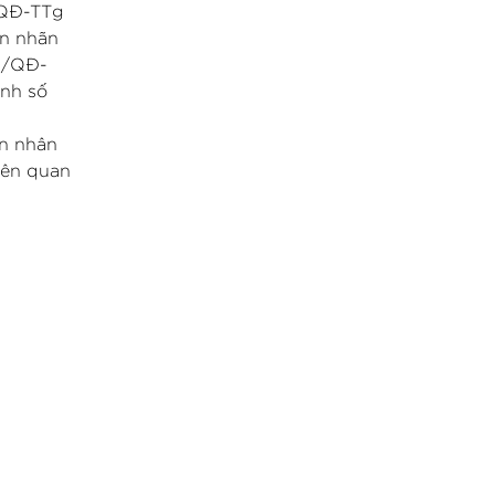
1/QĐ-TTg
án nhãn
13/QĐ-
ịnh số
an nhân
iên quan