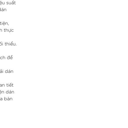
ệu suất
dán
iện,
h thực
i thiểu.
ách để
ải dán
n tiết
iện dán
ịa bàn