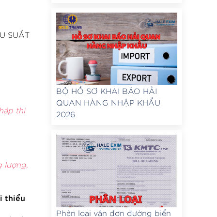
ỆU SUẤT
BỘ HỒ SƠ KHAI BÁO HẢI
QUAN HÀNG NHẬP KHẨU
háp thi
2026
g lượng,
i thiểu
Phân loại vận đơn đường biển