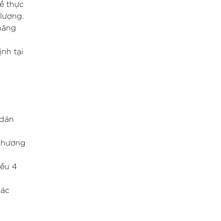
ề thực
 lượng.
 năng
nh tại
 dán
 phương
iều 4
các