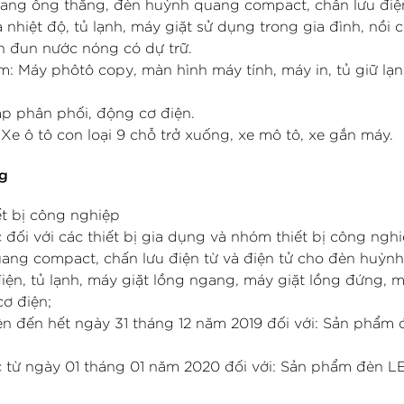
ang ống thẳng, đèn huỳnh quang compact, chấn lưu điện
nhiệt độ, tủ lạnh, máy giặt sử dụng trong gia đình, nồi 
nh đun nước nóng có dự trữ.
: Máy phôtô copy, màn hình máy tính, máy in, tủ giữ lạ
p phân phối, động cơ điện.
e ô tô con loại 9 chỗ trở xuống, xe mô tô, xe gắn máy.
ng
ết bị công nghiệp
đối với các thiết bị gia dụng và nhóm thiết bị công nghi
ng compact, chấn lưu điện từ và điện tử cho đèn huỳn
iện, tủ lạnh, máy giặt lồng ngang, máy giặt lồng đứng, 
ơ điện;
n đến hết ngày 31 tháng 12 năm 2019 đối với: Sản phẩm 
 từ ngày 01 tháng 01 năm 2020 đối với: Sản phẩm đèn L