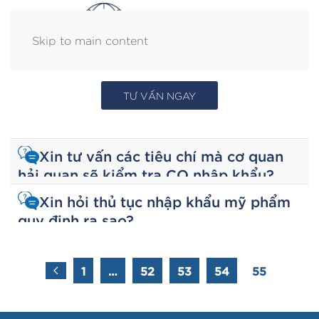
Skip to main content
TƯ VẤN NGAY
Xin tư vấn các tiêu chí mà cơ quan
hải quan sẽ kiểm tra CO nhập khẩu?
Xin hỏi thủ tục nhập khẩu mỹ phẩm
quy định ra sao?
1
…
52
53
54
55